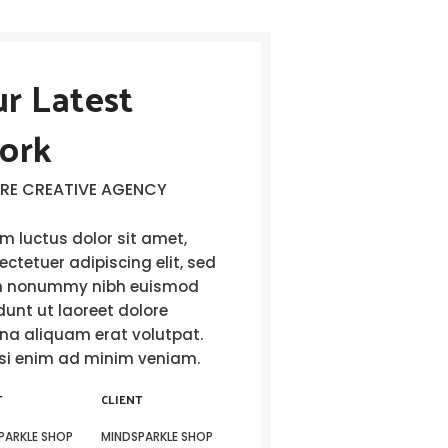
r Latest
ork
RE CREATIVE AGENCY
m luctus dolor sit amet,
ctetuer adipiscing elit, sed
 nonummy nibh euismod
dunt ut laoreet dolore
a aliquam erat volutpat.
isi enim ad minim veniam.
T
CLIENT
PARKLE SHOP
MINDSPARKLE SHOP