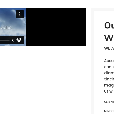
Ou
W
WE A
Accu
conse
diam
tinci
magn
Ut w
CLIEN
MINDS