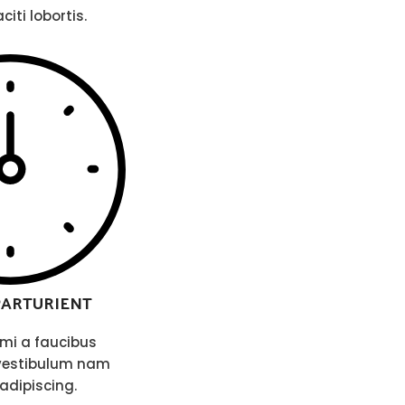
iti lobortis.
PARTURIENT
mi a faucibus
vestibulum nam
adipiscing.